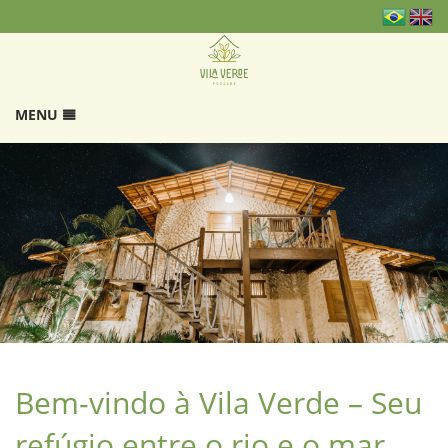
MENU
HOME
RESERVAS
GALERIA
INSTAGRAM
LOCALIZAÇÃO
AVALIAÇÕES
CONTATO
MAPA DO WEBSITE
Bem-vindo à Vila Verde – Seu
refúgio entre o rio e o mar